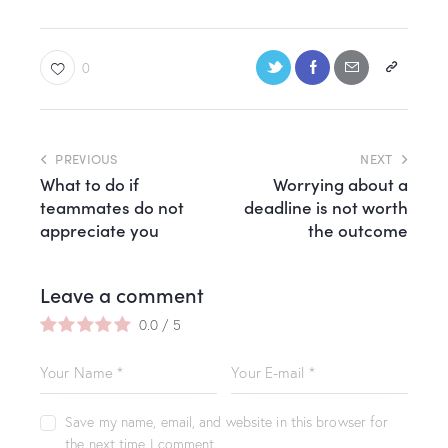
0
PREVIOUS
NEXT
What to do if
Worrying about a
teammates do not
deadline is not worth
appreciate you
the outcome
Leave a comment
0.0
/
5
Save my name, email, and website in this browser for
the next time I comment.