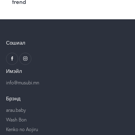
trend
Сошиал
Имэйл
info@musubi.mn
Брэнд
arau.baby
Wash Bon
Kenko no Aojiru