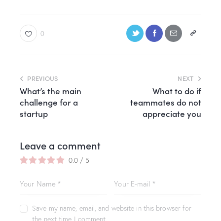
0
PREVIOUS
NEXT
What’s the main
What to do if
challenge for a
teammates do not
startup
appreciate you
Leave a comment
0.0
/
5
Save my name, email, and website in this browser for
the next time I comment.