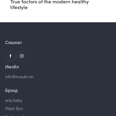
True factors of the modern healthy
lifestyle
Сошиал
Имэйл
info@musubi.mn
Брэнд
arau.baby
Wash Bon