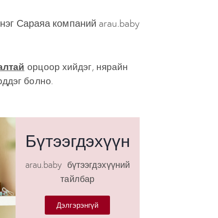
нэг Сараяа компаний arau.baby
алтай
орцоор хийдэг, нярайн
рддэг болно.
Бүтээгдэхүүн
arau.baby бүтээгдэхүүний
тайлбар
Дэлгэрэнгүй