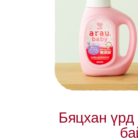
Бяцхан үрд 
ба