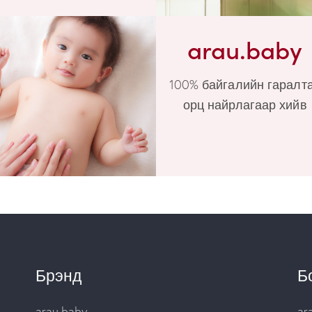
arau.baby
100% байгалийн гаралт
орц найрлагаар хийв
Брэнд
Б
arau.baby
ar