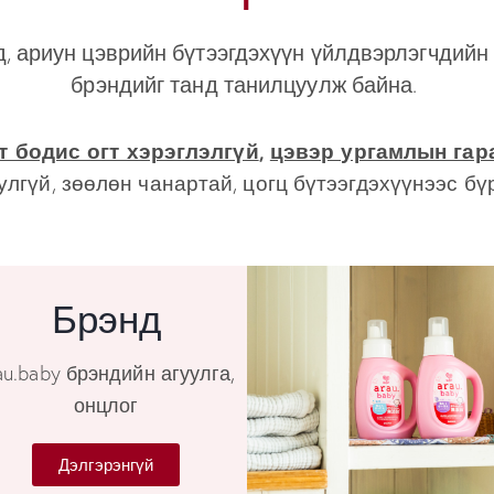
, ариун цэврийн бүтээгдэхүүн үйлдвэрлэгчдийн 
брэндийг танд танилцуулж байна.
т бодис огт хэрэглэлгүй
,
цэвэр
ургамлын гар
улгүй,
зөөлөн
чанартай, цогц бүтээгдэхүүнээс бү
Брэнд
au.baby брэндийн агуулга,
онцлог
Дэлгэрэнгүй