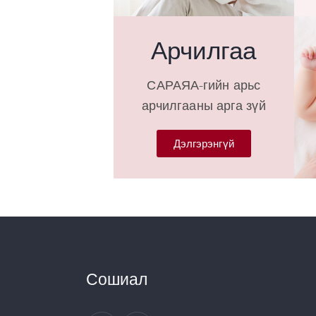
Арчилгаа
САРАЯА-гийн арьс
арчилгааны арга зүй
Дэлгэрэнгүй
Сошиал