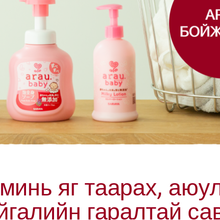
минь яг таарах, аюул
йгалийн гаралтай са