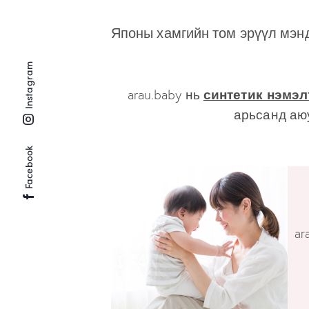
Японы хамгийн том эрүүл мэнд
Instagram
синтетик нэмэл
arau.baby нь
арьсанд
аю
Facebook
ar