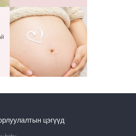
ай
орлуулалтын цэгүүд
au.baby