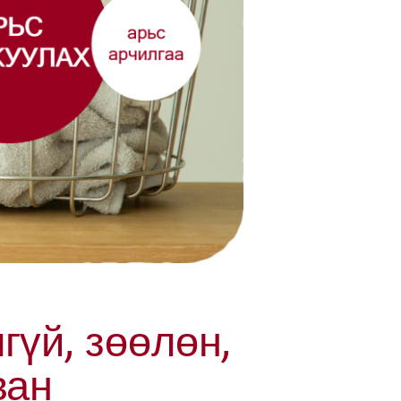
гүй, зөөлөн,
ван