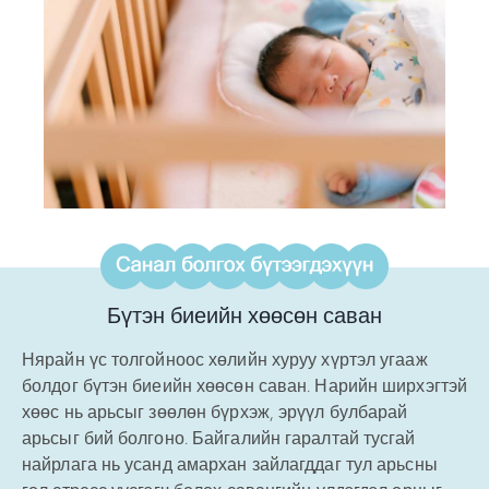
Бүтэн биеийн хөөсөн саван
Нярайн үс толгойноос хөлийн хуруу хүртэл угааж
болдог бүтэн биеийн хөөсөн саван. Нарийн ширхэгтэй
хөөс нь арьсыг зөөлөн бүрхэж, эрүүл булбарай
арьсыг бий болгоно. Байгалийн гаралтай тусгай
найрлага нь усанд амархан зайлагддаг тул арьсны