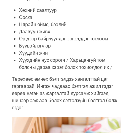
Хөхний саалтуур
Соска
Нярайн оймс, бээлий
Даавуун живх
Ор дээр байрлуулдаг эргэлддэг тоглоом
Бүүвэйлэгч ор
Хүүдийн жин
Хүүхдийн нус сорогч / Харьцангуй том
болсны дараа хэрэг болох тохиолдол их /
Төрөхөөс өмнөх бэлтгэлдээ хангалттай цаг
гаргаарай. Ингэж чадваас бэлтгэл ажил гэдэг
өөрөө нэгэн аз жаргалтай дурсамж хийгээд
шинээр ээж аав болох сэтгэлзүйн бэлтгэл болж
өгдөг.