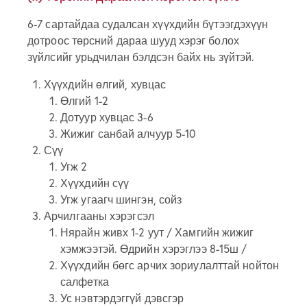
6-7 сартайдаа судалсан хүүхдийн бүтээгдэхүүн
дотроос төрсний дараа шууд хэрэг болох
зүйлсийг урьдчилан бэлдсэн байх нь зүйтэй.
Хүүхдийн өлгий, хувцас
Өлгий 1-2
Дотуур хувцас 3-6
Жижиг санбай алчуур 5-10
Сүү
Угж 2
Хүүхдийн сүү
Угж угаагч шингэн, сойз
Арчилгааны хэрэгсэл
Нярайн живх 1-2 уут / Хамгийн жижиг
хэмжээтэй. Өдрийн хэрэглээ 8-15ш /
Хүүхдийн бөгс арчих зориулалттай нойтон
салфетка
Ус нэвтэрдэггүй дэвсгэр