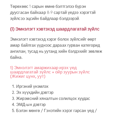
Төрөхөөс 1 сарын өмнө бэлтгэлээ бүрэн
дуусгасан байхаар 8-9 сартай үедээ хэрэгтэй
зүйлсээ эцсийн байдлаар бэлдээрэй.
(I) Эмнэлэгт хэвтэхэд шаардлагатай зүйлс
Эмнэлэгт хэвтэхэд хэрэг болох зүйлсийг өөрт
амар байлгах үүднээс дараах гурван категорид
ангилан, тусад нь уутанд хийн бэлдэхийг зөвлөж
байна.
1) Эмнэлэгт амаржихаар ирэх үед
шаардлагатай зүйлс + ойр зуурын зүйлс
(Жижиг цүнх, уут)​
Иргэний үнэмлэх
Эх хүүхдийн дэвтэр
Жирэмсний хяналтын солилцох хуудас
ЭМД-ын дэвтэр
Бэлэн мөнгө / Гэнэтийн хэрэг гарсан үед /