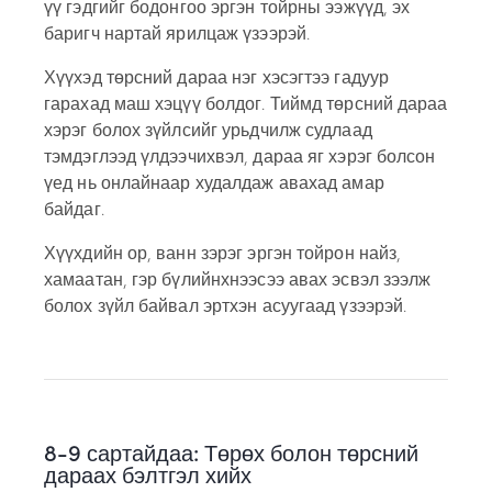
үү гэдгийг бодонгоо эргэн тойрны ээжүүд, эх
баригч нартай ярилцаж үзээрэй.
Хүүхэд төрсний дараа нэг хэсэгтээ гадуур
гарахад маш хэцүү болдог. Тиймд төрсний дараа
хэрэг болох зүйлсийг урьдчилж судлаад
тэмдэглээд үлдээчихвэл, дараа яг хэрэг болсон
үед нь онлайнаар худалдаж авахад амар
байдаг.
Хүүхдийн ор, ванн зэрэг эргэн тойрон найз,
хамаатан, гэр бүлийнхнээсээ авах эсвэл зээлж
болох зүйл байвал эртхэн асуугаад үзээрэй.
8-9 сартайдаа: Төрөх болон төрсний
дараах бэлтгэл хийх