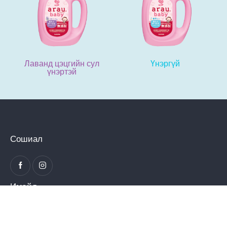
Лаванд цэцгийн сул
Үнэргүй
үнэртэй
Сошиал
Имэйл
info@musubi.mn