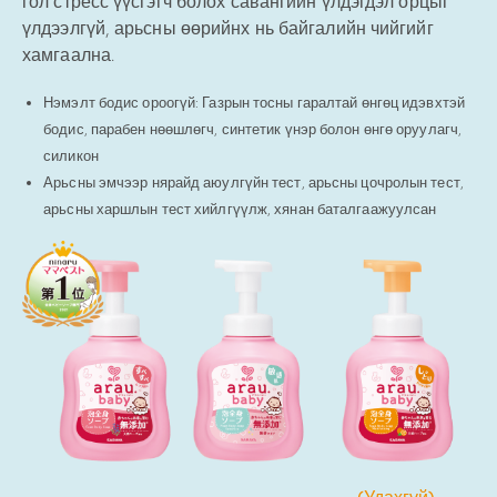
гол стресс үүсгэгч болох савангийн үлдэгдэл орцыг
үлдээлгүй, арьсны өөрийнх нь байгалийн чийгийг
хамгаална.
Нэмэлт бодис ороогүй: Газрын тосны гаралтай өнгөц идэвхтэй
бодис, парабен нөөшлөгч, синтетик үнэр болон өнгө оруулагч,
силикон
Арьсны эмчээр нярайд аюулгүйн тест, арьсны цочролын тест,
арьсны харшлын тест хийлгүүлж, хянан баталгаажуулсан
(Удахгүй)