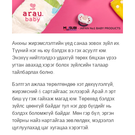
Анхны жирэмслэлтийн үед санаа зовох зүйл их.
Түүний нэг нь юу бэлдэх вэ гэх асуулт юм.
Энэхүү нийтлэлдээ удахгүй төрөх бяцхан үрээ
угтан авахад хэрэг болох зүйлсийн талаар
тайлбарлах болно.
Бэлтгэл ажлаа төрөлтөндөө хэт дөхүүлэлгүй,
жирэмсний 6 сартайгаас эхлээрэй. Арай л эрт
биш үү гэж гайхаж магад юм. Төрөхөд бэлдэх
зүйлс цөөнгүй байдаг тул нэг дор бүгдийг нь
бэлдэх боломжгүй байдаг. Мөн гэр бүл, эргэн
тойрны найз нартайгаа зөвлөлдөх, мэдээлэл
цуглуулахад цаг хугацаа хэрэгтэй.