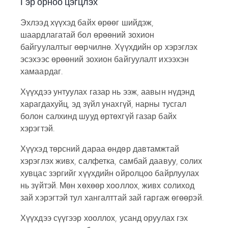
Гэр орноо цэгцлэх
Эхлээд хүүхэд байх өрөөг шийдэж,
шаардлагатай бол өрөөний зохион
байгуулалтыг өөрчилнө. Хүүхдийн ор хэрэглэх
эсэхээс өрөөний зохион байгуулалт ихээхэн
хамаардаг.
Хүүхдээ унтуулах газар нь ээж, аавын нүдэнд
харагдахуйц, эд зүйл унахгүй, нарны тусгал
болон салхинд шууд өртөхгүй газар байх
хэрэгтэй.
Хүүхэд төрсний дараа өндөр давтамжтай
хэрэглэх живх, салфетка, самбай даавуу, солих
хувцас зэргийг хүүхдийн ойролцоо байрлуулах
нь зүйтэй. Мөн хөхөөр хооллох, живх солиход
зай хэрэгтэй тул хангалттай зай гаргаж өгөөрэй.
Хүүхдээ сүүгээр хооллох, усанд оруулах гэх