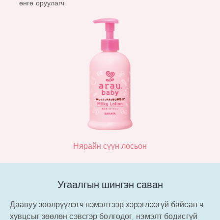
өнгө оруулагч
Нярайн сүүн лосьон​
Угаалгын шингэн саван
Даавуу зөөлрүүлэгч нэмэлтээр хэрэглээгүй байсан ч
хувцсыг зөөлөн сэвсгэр болгодог, нэмэлт бодисгүй