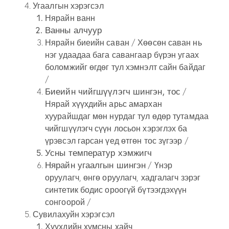
Угаалгын хэрэгсэл
Нярайн ванн
Ванны алчуур
Нярайн биеийн саван
/ Хөөсөн саван нь
нэг удаадаа бага савангаар бүрэн угаах
боломжийг өгдөг тул хэмнэлт сайн байдаг
/
Биеийн чийгшүүлэгч шингэн, тос
/
Нярай хүүхдийн арьс амархан
хуурайшдаг мөн нурдаг тул өдөр тутамдаа
чийгшүүлэгч сүүн лосьон хэрэглэх ба
үрэвсэл гарсан үед өтгөн тос зүгээр /
Усны температур хэмжигч
Нярайн угаалгын шингэн
/ Үнэр
оруулагч, өнгө оруулагч, хадгалагч зэрэг
синтетик бодис ороогүй бүтээгдэхүүн
сонгоорой /
Сувилахуйн хэрэгсэл
Хүүхдийн хумсны хайч