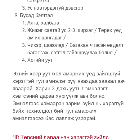
салфетка
Ус нэвтэрдэггүй дэвсгэр
Бусад бэлтгэл
Аяга, халбага
Жижиг савтай ус 2-3 ширхэг / Төрөх үед
ам их цангадаг /
Чихэр, шоколад / Багахан ч гэсэн өвдөлт
багасгаж, сэтгэл тайвшруулах болно /
Хогийн уут
Эхний хоёр уут бол амаржих үед зайлшгүй
хэрэгтэй тул эмнэлэг рүү явахдаа заавал авч
яваарай. Харин 3 дахь уутыг эмнэлэгт
хэвтсэний дараа хүргүүлж авч болно.
Эмнэлгээс хамааран зарим зүйл нь хэрэггүй
байх тохиолдол бий тул амаржих
эмнэлгээсээ бас лавлаж үзээрэй.
(II) Төрсний дараа нэн хэрэгтэй зүйлс