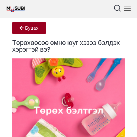
Буцах
Төрөхөөсөө өмнө юуг хэзээ бэлдэх
хэрэгтэй вэ?