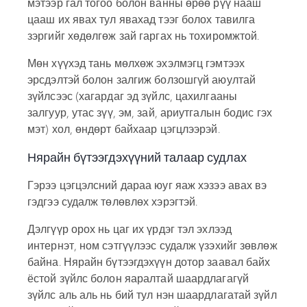
мэтээр гал тогоо болон ванны өрөө рүү нааш
цааш их явах тул явахад тээг болох тавилга
зэргийг хөдөлгөж зай гаргах нь тохиромжтой.
Мөн хүүхэд тань мөлхөж эхэлмэгц гэмтээх
эрсдэлтэй болон залгиж болзошгүй аюултай
зүйлсээс (хагардаг эд зүйлс, цахилгааны
залгуур, утас зүү, эм, зай, ариутгалын бодис гэх
мэт) хол, өндөрт байхаар цэгцлээрэй.
Нярайн бүтээгдэхүүний талаар судлах
Гэрээ цэгцэлсний дараа юуг яаж хэзээ авах вэ
гэдгээ судалж төлөвлөх хэрэгтэй.
Дэлгүүр орох нь цаг их үрдэг тэл эхлээд
интернэт, ном сэтгүүлээс судалж үзэхийг зөвлөж
байна. Нярайн бүтээгдэхүүн дотор заавал байх
ёстой зүйлс болон яаралтай шаардлагагүй
зүйлс аль аль нь бий тул нэн шаардлагатай зүйл