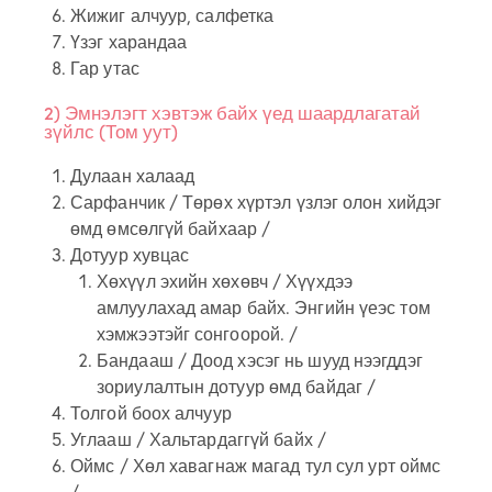
Жижиг алчуур, салфетка
Үзэг харандаа
Гар утас
2) Эмнэлэгт хэвтэж байх үед шаардлагатай
зүйлс (Том уут)​
Дулаан халаад
Сарфанчик / Төрөх хүртэл үзлэг олон хийдэг
өмд өмсөлгүй байхаар /
Дотуур хувцас
Хөхүүл эхийн хөхөвч / Хүүхдээ
амлуулахад амар байх. Энгийн үеэс том
хэмжээтэйг сонгоорой. /
Бандааш / Доод хэсэг нь шууд нээгддэг
зориулалтын дотуур өмд байдаг /
Толгой боох алчуур
Углааш / Хальтардаггүй байх /
Оймс / Хөл хавагнаж магад тул сул урт оймс
/