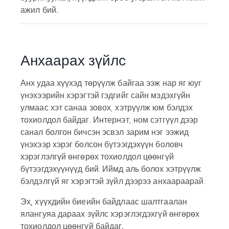
ажил бий.
Анхаарах зүйлс
Анх удаа хүүхэд төрүүлж байгаа ээж нар яг юуг
үнэхээрийн хэрэгтэй гэдгийг сайн мэдэхгүйн
улмаас хэт санаа зовох, хэтрүүлж юм бэлдэх
тохиолдол байдаг. Интернэт, ном сэтгүүл дээр
санал болгон бичсэн эсвэл зарим нэг ээжид
үнэхээр хэрэг болсон бүтээгдэхүүн боловч
хэрэглэлгүй өнгөрөх тохиолдол цөөнгүй
бүтээгдэхүүнүүд бий. Иймд аль болох хэтрүүлж
бэлдэлгүй яг хэрэгтэй зүйл дээрээ анхаараарай.
Эх, хүүхдийн биеийн байдлаас шалтгаалан
ялангуяа дараах зүйлс хэрэглэгдэхгүй өнгөрөх
тохиолдол цөөнгүй байдаг.