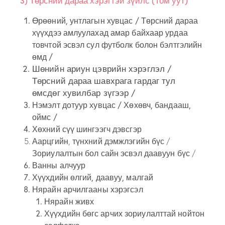
3) Төрсний дараа хэрэгтэй зүйлс (Том уут)​
Өрөөний, унтлагын хувцас / Төрсний дараа
хүүхдээ амлуулахад амар байхаар урдаа
товчтой эсвэл сул футболк болон бэлтгэлийн
өмд /
Шөнийн ариун цэврийн хэрэглэл /
Төрсний дараа шавхрага гардаг тул
өмсдөг хувилбар зүгээр /
Нэмэлт дотуур хувцас / Хөхөвч, бандааш,
оймс /
Хөхний сүү шингээгч дэвсгэр
Аарцгийн, түнхний дэмжлэгийн бүс /
Зориулалтын бол сайн эсвэл даавуун бүс /
Ванны алчуур
Хүүхдийн өлгий, даавуу, малгай
Нярайн арчилгааны хэрэгсэл
Нярайн живх
Хүүхдийн бөгс арчих зориулалттай нойтон