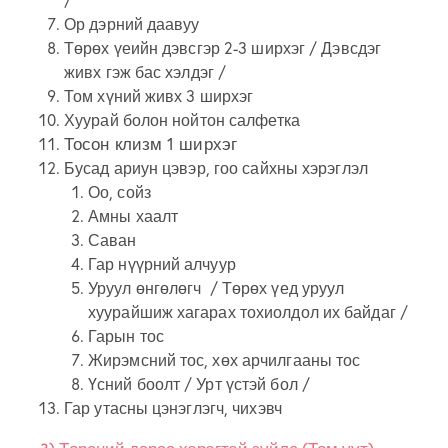
Ор дэрний даавуу
Төрөх үеийн дэвсгэр 2-3 ширхэг / Дэвсдэг
живх гэж бас хэлдэг /
Том хүний живх 3 ширхэг
Хуурай болон нойтон салфетка
Тосон клизм 1 ширхэг
Бусад ариун цэвэр, гоо сайхны хэрэглэл
Оо, сойз
Амны хаалт
Саван
Гар нүүрний алчуур
Уруул өнгөлөгч / Төрөх үед уруул
хуурайшиж хагарах тохиолдол их байдаг /
Гарын тос
Жирэмсний тос, хөх арчилгааны тос
Үсний боолт / Урт үстэй бол /
Гар утасны цэнэглэгч, чихэвч