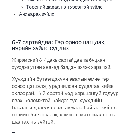
Төрсний дараа нэн хэрэгтэй зүйлс
Анхаарах зүйлс
6-7 сартайдаа: Гэр орноо цэгцлэх,
нярайн зүйлс судлах
Жирэмсний 6-7 дахь сартайдаа та бяцхан
хүүхдээ угтан авахад бэлдэж эхлэх хэрэгтэй.
Хүүхдийн бүтээгдэхүүн авахын өмнө гэр
орноо цэгцэлж, урьдчилсан судалгаа хийж
эхлээрэй. 6-7 сартай үед харьцангуй гадуур
явах боломжтой байдаг тул хүүхдийн
барааны дэлгүүр орж, авмаар байгаа зүйлээ
өөрийн биеэр үзэж, хэмжээ, материалыг нь
шалгах нь зүйтэй.