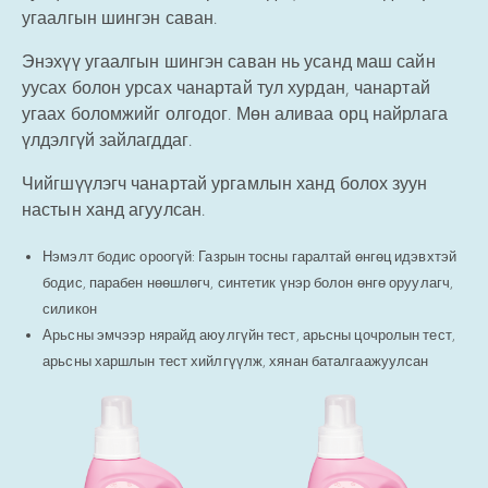
угаалгын шингэн саван.
Энэхүү угаалгын шингэн саван нь усанд маш сайн
уусах болон урсах чанартай тул хурдан, чанартай
угаах боломжийг олгодог. Мөн аливаа орц найрлага
үлдэлгүй зайлагддаг.
Чийгшүүлэгч чанартай ургамлын ханд болох зуун
настын ханд агуулсан.
Нэмэлт бодис ороогүй: Газрын тосны гаралтай өнгөц идэвхтэй
бодис, парабен нөөшлөгч, синтетик үнэр болон өнгө оруулагч,
силикон
Арьсны эмчээр нярайд аюулгүйн тест, арьсны цочролын тест,
арьсны харшлын тест хийлгүүлж, хянан баталгаажуулсан