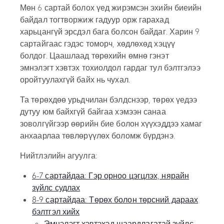
Мөн 6 сартай болох үед жирэмсэн эхийн биеийн
байдал тогтворжиж гадуур орж гарахад
харьцангүй эрсдэл бага болсон байдаг. Харин 9
сартайгаас гэдэс томорч, хөдлөхөд хэцүү
болдог. Цаашлаад төрөхийн өмнө гэнэт
эмнэлэгт хэвтэх тохиолдол гардаг тул бэлтгэлээ
оройтуулахгүй байх нь чухал.
Та төрөхдөө урьдчилан бэлдснээр, төрөх үедээ
дутуу юм байхгүй байгаа хэмээн санаа
зоволгүйгээр өөрийн бие болон хүүхэддээ хамаг
анхаарлаа төвлөрүүлөх боломж бүрдэнэ.
Нийтлэлийн агуулга:
6-7 сартайдаа: Гэр орноо цэгцлэх, нярайн
зүйлс судлах
8-9 сартайдаа: Төрөх болон төрсний дараах
бэлтгэл хийх
Эмнэлэгт хэвтэхэд шаардлагатай зүйлс