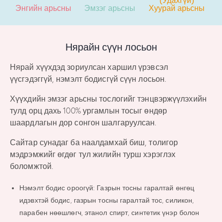
Энгийн арьсны
Эмзэг арьсны
Хуурай арьсны
Нярайн сүүн лосьон​
Нярай хүүхдэд зориулсан харшил үрэвсэл
үүсгэдэггүй, нэмэлт бодисгүй сүүн лосьон.
Хүүхдийн эмзэг арьсны тослогийг тэнцвэржүүлэхийн
тулд орц дахь 100% ургамлын тосыг өндөр
шаардлагын дор сонгон шалгаруулсан.
Сайтар сунадаг ба наалдамхай биш, толигор
мэдрэмжийг өгдөг тул жилийн турш хэрэглэх
боломжтой.
Нэмэлт бодис ороогүй: Газрын тосны гаралтай өнгөц
идэвхтэй бодис, газрын тосны гаралтай тос, силикон,
парабен нөөшлөгч, этанол спирт, синтетик үнэр болон