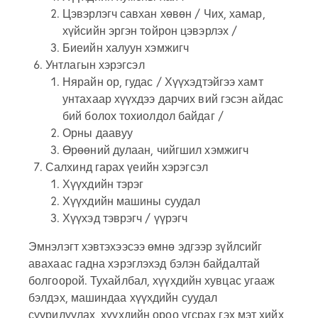
Цэвэрлэгч савхан хөвөн / Чих, хамар,
хүйсийн эргэн тойрон цэвэрлэх /
Биеийн халуун хэмжигч
Унтлагын хэрэгсэл
Нярайн ор, гудас / Хүүхэдтэйгээ хамт
унтахаар хүүхдээ дарчих вий гэсэн айдас
бий болох тохиолдол байдаг /
Орны даавуу
Өрөөний дулаан, чийгшил хэмжигч
Салхинд гарах үеийн хэрэгсэл
Хүүхдийн тэрэг
Хүүхдийн машины суудал
Хүүхэд тэврэгч / үүрэгч
Эмнэлэгт хэвтэхээсээ өмнө эдгээр зүйлсийг
авахаас гадна хэрэглэхэд бэлэн байдалтай
болгоорой. Тухайлбал, хүүхдийн хувцас угааж
бэлдэх, машиндаа хүүхдийн суудал
суурилуулах, хүүхдийн ороо угсрах гэх мэт хийх