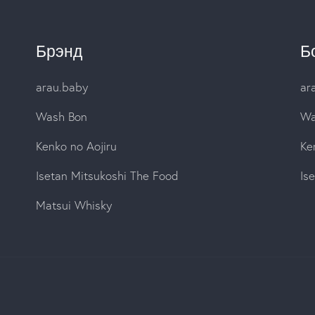
Брэнд
Б
arau.baby
ar
Wash Bon
Wa
Kenko no Aojiru
Ke
Isetan Mitsukoshi The Food
Is
Matsui Whisky