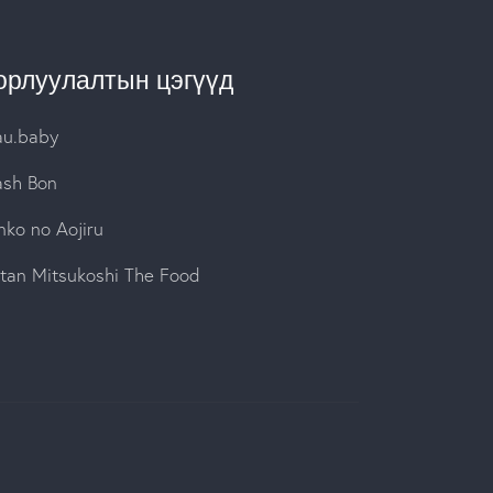
орлуулалтын цэгүүд
au.baby
sh Bon
nko no Aojiru
etan Mitsukoshi The Food