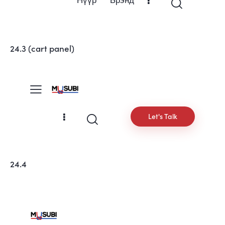
24.3 (cart panel)
Let's Talk
24.4