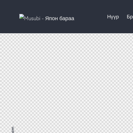
Нүүр
Бр