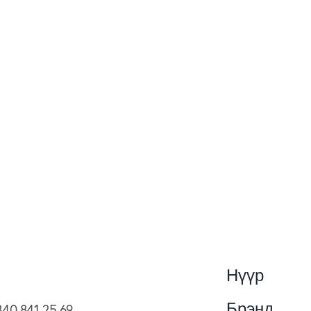
Нүүр
Брэнд
840 841 25 69