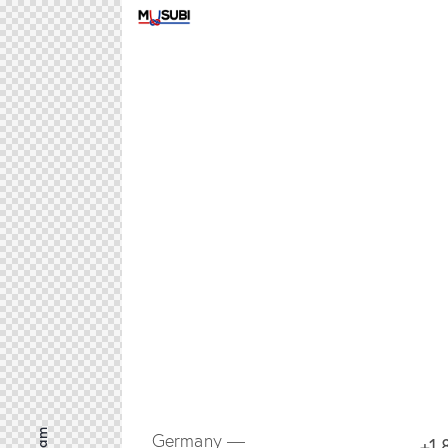
Germany —
+1 