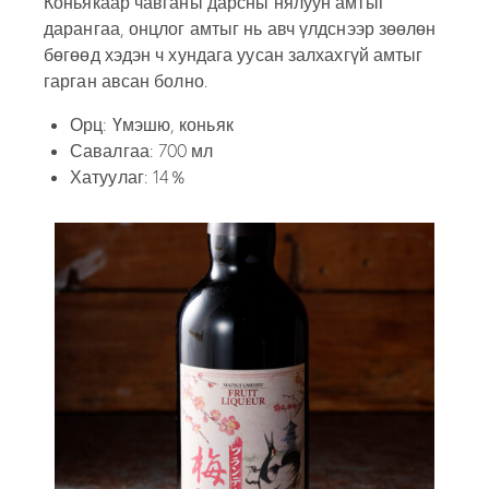
Коньякаар чавганы дарсны нялуун амтыг
дарангаа, онцлог амтыг нь авч үлдснээр зөөлөн
бөгөөд хэдэн ч хундага уусан залхахгүй амтыг
гарган авсан болно.
Орц: Үмэшю, коньяк
Савалгаа: 700 мл
Хатуулаг: 14％