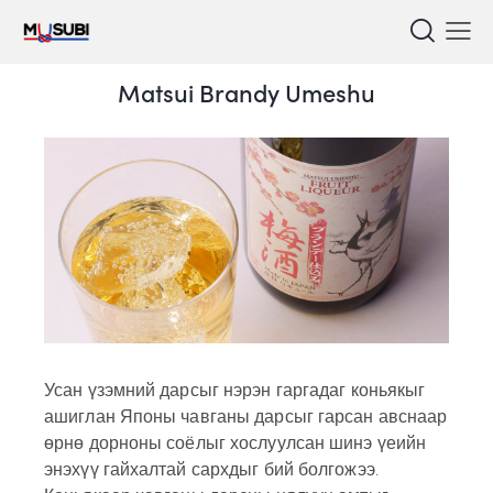
Matsui Brandy Umeshu
Усан үзэмний дарсыг нэрэн гаргадаг коньякыг
ашиглан Японы чавганы дарсыг гарсан авснаар
өрнө дорноны соёлыг хослуулсан шинэ үеийн
энэхүү гайхалтай сархдыг бий болгожээ.