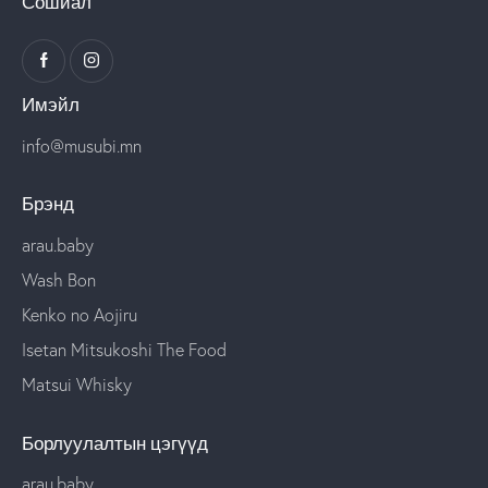
Сошиал
Имэйл
info@musubi.mn
Брэнд
arau.baby
Wash Bon
Kenko no Aojiru
Isetan Mitsukoshi The Food
Matsui Whisky
Борлуулалтын цэгүүд
arau.baby