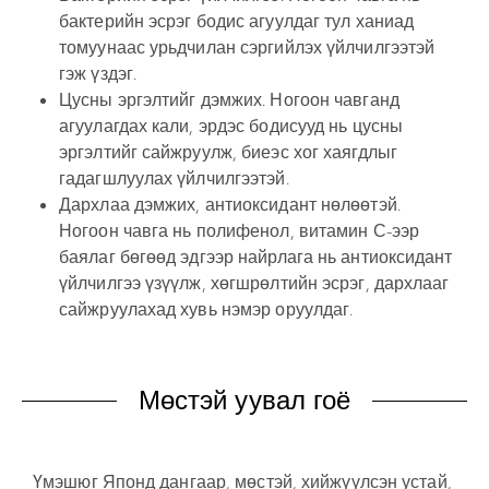
бактерийн эсрэг бодис агуулдаг тул ханиад
томуунаас урьдчилан сэргийлэх үйлчилгээтэй
гэж үздэг.
Цусны эргэлтийг дэмжих. Ногоон чавганд
агуулагдах кали, эрдэс бодисууд нь цусны
эргэлтийг сайжруулж, биеэс хог хаягдлыг
гадагшлуулах үйлчилгээтэй.
Дархлаа дэмжих, антиоксидант нөлөөтэй.
Ногоон чавга нь полифенол, витамин С-ээр
баялаг бөгөөд эдгээр найрлага нь антиоксидант
үйлчилгээ үзүүлж, хөгшрөлтийн эсрэг, дархлааг
сайжруулахад хувь нэмэр оруулдаг.
Мөстэй уувал гоё
Үмэшюг Японд дангаар, мөстэй, хийжүүлсэн устай,