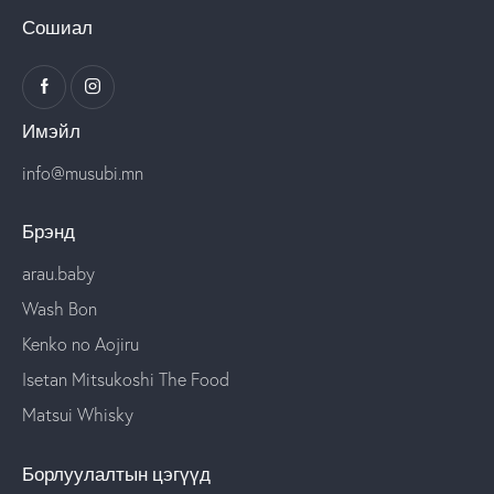
Сошиал
Имэйл
info@musubi.mn
Брэнд
arau.baby
Wash Bon
Kenko no Aojiru
Isetan Mitsukoshi The Food
Matsui Whisky
Борлуулалтын цэгүүд