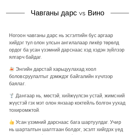
Чавганы дарс vs Вино
Ногоон чавганы дарс нь эсгэлтийн бус аргаар
хийдэг тул олон улсын ангилалаар ликёр төрөлд
ордог ба усан үзэмний дарснаас хэд хэдэн зүйлээр
ялгарч байдаг.
Энгийн дарстай харьцуулахад хоол
боловсруулалтыг дэмждэг байгалийн хүчлээр
баялаг.
Дангаар нь, мөстэй, хийжүүлсэн устай, жимсний
жүүстэй гэх мэт олон янзаар коктейль болгон уухад
тохиромжтой.
Усан үзэмний дарснаас бага шартуулдаг. Учир
нь шарталтын шалтгаан болдог, эсэлт хийгдэх үед