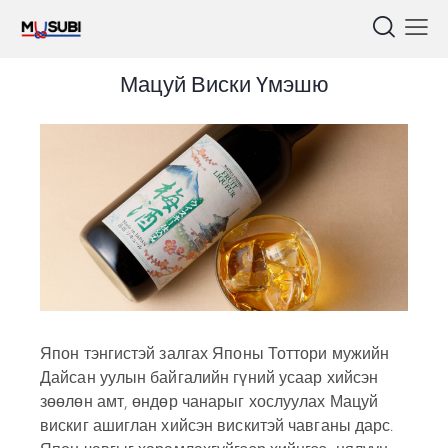
Мацуй Виски Үмэшю
Япон тэнгистэй залгах Японы Тоттори мужийн
Дайсан уулын байгалийн гүний усаар хийсэн
зөөлөн амт, өндөр чанарыг хослуулах Мацуй
вискиг ашиглан хийсэн вискитэй чавганы дарс.