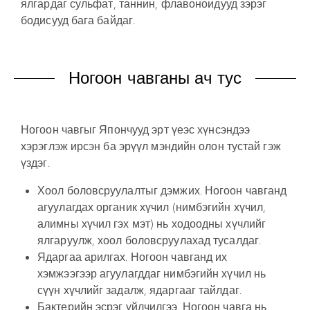
ялгардаг сульфат, таннин, флавоноидууд зэрэг
бодисууд бага байдаг.
Ногоон чавганы ач тус
Ногоон чавгыг Япончууд эрт үеэс хүнсэндээ
хэрэглэж ирсэн ба эрүүл мэндийн олон тустай гэж
үздэг.
Хоол боловсруулалтыг дэмжих. Ногоон чавганд
агуулагдах органик хүчил (нимбэгийн хүчил,
алимны хүчил гэх мэт) нь ходоодны хүчлийг
ялгаруулж, хоол боловсруулахад тусалдаг.
Ядаргаа арилгах. Ногоон чавганд их
хэмжээгээр агуулагддаг нимбэгийн хүчил нь
сүүн хүчлийг задалж, ядаргааг тайлдаг.
Бактерийн эсрэг үйлчилгээ. Ногоон чавга нь