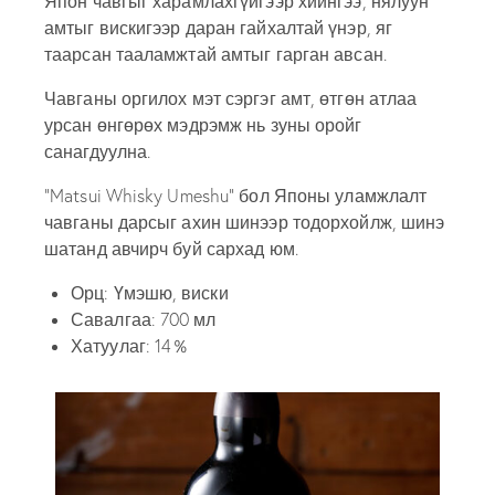
Япон чавгыг харамлахгүйгээр хийнгээ, нялуун
амтыг вискигээр даран гайхалтай үнэр, яг
таарсан тааламжтай амтыг гарган авсан.
Чавганы оргилох мэт сэргэг амт, өтгөн атлаа
урсан өнгөрөх мэдрэмж нь зуны оройг
санагдуулна.
“Matsui Whisky Umeshu​” бол Японы уламжлалт
чавганы дарсыг ахин шинээр тодорхойлж, шинэ
шатанд авчирч буй сархад юм.
Орц: Үмэшю, виски
Савалгаа: 700 мл
Хатуулаг: 14％