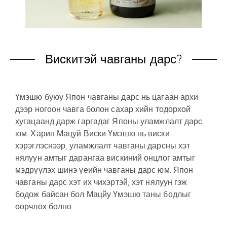
Вискитэй чавганы дарс?
Үмэшю буюу Япон чавганы дарс нь цагаан архи
дээр ногоон чавга болон сахар хийн тодорхой
хугацаанд дарж гаргадаг Японы уламжлалт дарс
юм. Харин Мацуй Виски Үмэшю нь виски
хэрэглэснээр, уламжлалт чавганы дарсны хэт
нялуун амтыг дарангаа вискиний онцлог амтыг
мэдрүүлэх шинэ үеийн чавганы дарс юм. Япон
чавганы дарс хэт их чихэртэй, хэт нялуун гэж
бодож байсан бол Мацйу Үмэшю таны бодлыг
өөрчлөх болно.