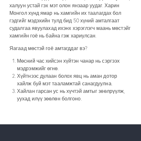
халуун устай гэх мэт олон янзаар уудаг. Харин
Монгол хүнд ямар нь хамгийн их таалагдах бол
гэдгийг мэдэхийн тулд бид 50 хүний амталгаат
судалгаа явуулахад ихэнх хэрэглэгч маань мөстэйг
хамгийн гоё нь байна гэж хариулсан.
Яагаад мөстэй гоё амтагддаг вэ?
Мөсний час хийсэн хүйтэн чанар нь сэргээх
мэдрэмжийг өгнө.
Хүйтнээс дулаан болох явц нь аман дотор
хайлж буй мэт тааламжтай санагдуулна.
Хайлан гарсан ус нь хүчтэй амтыг зөөлрүүлж,
уухад илүү зөөлөн болгоно.