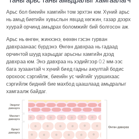
Арьс бол биеийн хамгийн том эрхтэн юм. Хүний арьс
нь амьд биетийн хувьслын явцад хөгжин, газар дээрх
хуурай орчинд амьдрах боломжийг бий болгосон аж.
Арьс нь өнгөн, жинхэнэ, өөхөн гэсэн гурван
давхраанаас бүрдэнэ. Өнгөн давхраа нь гадаад
орчинтой шууд харьцдаг арьсны хамгийн дээд
давхраа юм. Энэ давхраа нь хэдийгээр 0.2 мм-ээс
бага зузаантай ч хүний биед гадны аюултай бодис
орохоос сэргийлж, биеийн ус чийгийг ууршихаас
сэргийлж бидний бие махбод цаашлаад амьдралыг
хамгаалж байдаг.