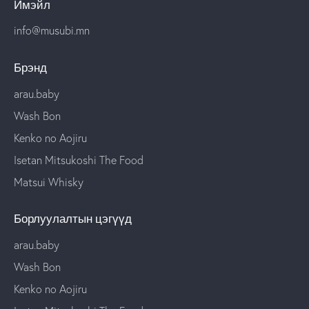
Имэйл
info@musubi.mn
Брэнд
arau.baby
Wash Bon
Kenko no Aojiru
Isetan Mitsukoshi The Food
Matsui Whisky
Борлуулалтын цэгүүд
arau.baby
Wash Bon
Kenko no Aojiru