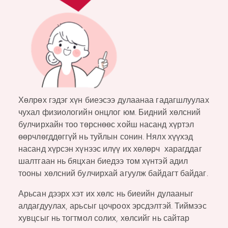
Хөлрөх гэдэг хүн биеэсээ дулаанаа гадагшлуулах
чухал физиологийн онцлог юм. Бидний хөлсний
булчирхайн тоо төрснөөс хойш насанд хүртэл
өөрчлөгддөггүй нь туйлын сонин. Нялх хүүхэд
насанд хүрсэн хүнээс илүү их хөлөрч харагддаг
шалтгаан нь бяцхан биедээ том хүнтэй адил
тооны хөлсний булчирхай агуулж байдагт байдаг.
Арьсан дээрх хэт их хөлс нь биеийн дулааныг
алдагдуулах, арьсыг цочроох эрсдэлтэй. Тиймээс
хувцсыг нь тогтмол солих, хөлсийг нь сайтар