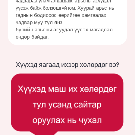
чадвараа улам алдагдаж, арьсны асуудал
Хуурай арьс нь
үүсэж байж болзошгүй юм.
гаднын бодисоос өөрийгөө хамгаалах
чадвар муу тул янз
бүрийн
арьсны
асуудал үүсэх магадлал
өндөр байдаг.
Хүүхэд яагаад ихээр хөлөрдөг вэ?