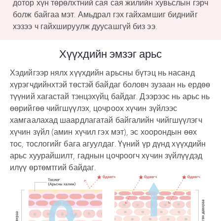
дотор хүн төрөлхтний сая сая жилийн хувьслын гэрч
болж байгаа мэт. Амьдрал гэх гайхамшиг биднийг
хэзээ ч гайхшируулж дуусашгүй биз ээ.
Хүүхдийн эмзэг арьс
Хэдийгээр нялх хүүхдийн арьсны бүтэц нь насанд
хүрэгчдийнхтэй төстэй байдаг боловч зузаан нь ердөө
түүний хагастай тэнцэхүйц байдаг. Дээрээс нь арьс нь
өөрийгөө чийгшүүлэх, цочроох хүчин зүйлээс
хамгаалахад шаардлагатай байгалийн чийгшүүлэгч
хүчин зүйл (амин хүчил гэх мэт), эс хоорондын өөх
тос, тослогийг бага агуулдаг. Үүний үр дүнд хүүхдийн
арьс хуурайшилт, гаднын цочроогч хүчин зүйлүүдэд
илүү өртөмтгий байдаг.