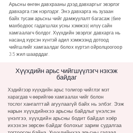
Арьсны өнгөн давхрааны дээд давхаргыг эвэрлэг
давхарга гэж нэрлэдэг. Энэ давхарга нь зузаан
байх тусам арьсны чийг дамжуулалт багасаж (бие
махбодоос гадагшлах усны хэмжээ) илүү сайн
хамгаалагч болдог. Хүүхдийн эвэрлэг давхарга нь
насанд хүрсэн хүнтэй адил хэмжээнд дотоод
чийгшлийг хамгаалдаг болох хүртэл ойролцоогоор
3.5 жил шаарддаг.
Хүүхдийн арьс чийгшүүлэгч нэхэж
байдаг
Хэдийгээр хүүхдийн арьс толигор чийглэг мэт
харагдав ч өөрийгөө хамгаалах чийг болон
хангалттай
агуулаагүй байх нь элбэг. Ээж
тослог
нарын хүүхдийнхээ арьсны байдлыг үнэлсэн
үнэлгээ, хүүхдийн арьсны бодит байдал хоёр
ихээхэн зөрсөн байдаг болохыг
зарим судалгаа
тогтоосон байна
. Хүүхдийнхээ
арьсны гадаад