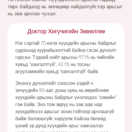
төрх байдалд нь өнгөцөөр найдалгүйгээр
арьсыг
нь зөв арчлах чухал.
Доктор Хигүчигийн Зөвөлгөө
Нэг сартай 70 нялх хүүхдийн арьсны байдлыг
судлахад хуурайшилттай байна гэсэн дүгнэлт
гарсан. Тэдний нийт арьсны 97.1% нь чийгийн
хувьд “хангалтгүй”, 42.1% нь тосны
агууламжийн хувьд “хангалтгүй” байв.
Энэхүү дүгнэлтийг сонссон хэдий ч
эхчүүдийн 80-аас дээш хувь нь өөрийнхөө
хүүхдийн арьсны байдлыг үнэлэхдээ “хэвийн”
гэж байв. Энэ том зөрүү нь ээж аав нар
хүүхдийнхээ арьсыг зохистойгоор арчлаагүй
байж болзошгүйг харуулж байгаа бөгөөд
үүний үр дүнд хүүхдийн арьс хамгаалах