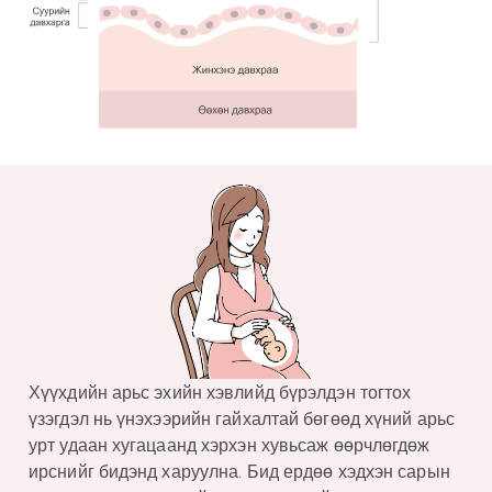
Хүүхдийн арьс эхийн хэвлийд бүрэлдэн тогтох
үзэгдэл нь үнэхээрийн гайхалтай бөгөөд хүний арьс
урт удаан хугацаанд хэрхэн хувьсаж өөрчлөгдөж
ирснийг бидэнд харуулна. Бид ердөө хэдхэн сарын