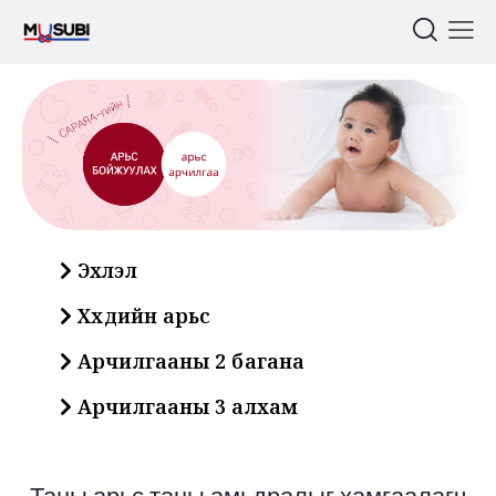
Эхлэл
Хүүхдийн арьс
Арчилгааны 2 багана
Арчилгааны 3 алхам
Таны арьс таны амьдралыг хамгаалагч