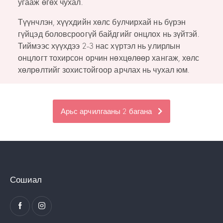
угааж өгөх чухал.
Түүнчлэн, хүүхдийн хөлс булчирхай нь бүрэн
гүйцэд боловсроогүй байдгийг онцлох нь зүйтэй.
Тиймээс хүүхдээ 2-3 нас хүртэл нь улирлын
онцлогт тохирсон орчин нөхцөлөөр хангаж, хөлс
хөлрөлтийг зохистойгоор арчлах нь чухал юм.
Арьс арчилгааны 2 багана
Сошиал