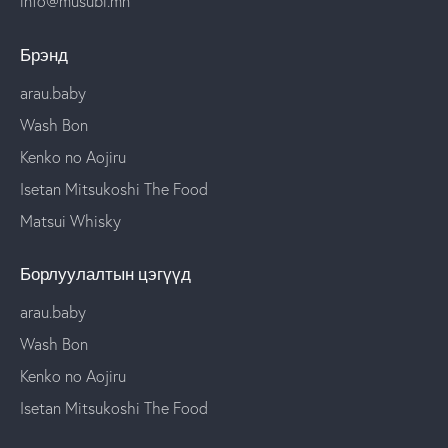
info@musubi.mn
Брэнд
arau.baby
Wash Bon
Kenko no Aojiru
Isetan Mitsukoshi The Food
Matsui Whisky
Борлуулалтын цэгүүд
arau.baby
Wash Bon
Kenko no Aojiru
Isetan Mitsukoshi The Food